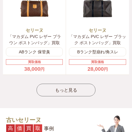
〜206,000円
CELINE セリーヌ クロップド パファージャケット 軽量
ナイロン ブラック
2W661595K.38NO
セリーヌ
セリーヌ
「マカダム PVC レザー ブラ
「マカダム PVC レザー ブラッ
〜190,000円
ウン ボストンバッグ」買取
ク ボストンバッグ」買取
ABランク 保管臭
Bランク型崩れ/角スレ
CELINE セリーヌ ロングフーディー ラマ ストーン
2V58J582R.19RA
買取価格
買取価格
38,000
28,000
円
円
〜206,000円
CELINE セリーヌ サイドラヴァリエール ブラウス ラメ
もっと見る
サテン ブラック シルバー
2B651601R.38GA
〜107,000円
古いセリーヌ
CELINE セリーヌ クロップドシャツ コットンポプリン
ホワイト
高
価
買
取
事例