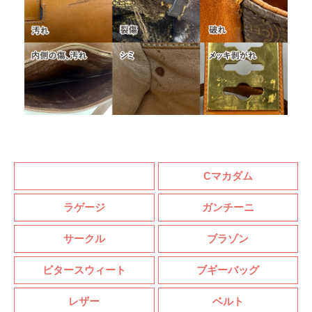
CELINE セリーヌ ノッチカラー コート エスコリアルウ
ール ヘーゼルナッツ
2M893511R.18NO
〜297,000円
CELINE セリーヌ リングケース リザード ポップレッド
4M0394AH8.27PE
〜52,000円
CELINE セリーヌ トラベルスプレーケース リザード Iv
マカダム
Cマカダム
oire
4M1094AH6.01IH
ラゲージ
ガンチーニ
〜51,000円
サークル
ブラゾン
CELINE セリーヌ ミラー付きポーチ リザード グレー
4M0974DP8.10DC
ビタースウィート
ブギーバッグ
〜72,000円
レザー
ベルト