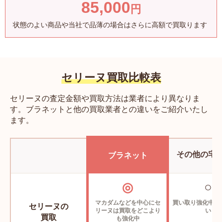
85,000
2R97F4163.38NO
円
〜223,000円
状態のよい商品や当社で品薄の場合はさらに高額で買取ります
CELINE セリーヌ 刺繍入りカーディガンジャケット モ
ヘア ブラック
2AB54083T.38NO
セリーヌ買取比較表
〜402,000円
セリーヌの査定金額や買取方法は業者により異なりま
CELINE セリーヌ ジョガーパンツ カシミア キャメル
す。ブラネットと他の買取業者との違いをご紹介いたし
2A41Z402P.02CM
ます。
〜99,000円
その他の宅
ブラネット
CELINE セリーヌ スクエアカレ シルクツイル バニラ
ブラウン
2AW90280S.01MZ
◎
○
〜29,000円
マカダムなどを中心にセ
買い取り強化中の
セリーヌの
リーヌは
買取をどこより
い
買取
も強化中
CELINE セリーヌ ポリージーンズ クリスタルリンスデ