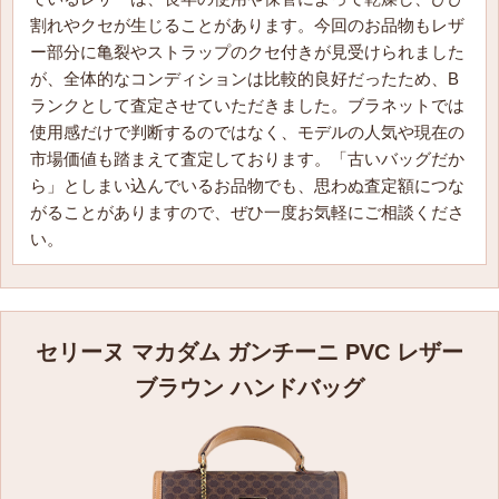
割れやクセが生じることがあります。今回のお品物もレザ
〜52,000円
ー部分に亀裂やストラップのクセ付きが見受けられました
が、全体的なコンディションは比較的良好だったため、B
CELINE セリーヌ ミディアム ノートブック ペーパー
ホワイト
ランクとして査定させていただきました。ブラネットでは
使用感だけで判断するのではなく、モデルの人気や現在の
4M2586AI6.01BC
市場価値も踏まえて査定しております。「古いバッグだか
〜4,000円
ら」としまい込んでいるお品物でも、思わぬ査定額につな
がることがありますので、ぜひ一度お気軽にご相談くださ
CELINE セリーヌ ラージ ノートブック ペーパー ホワ
い。
イト
4M2576AI6.01BC
〜4,000円
セリーヌ マカダム ガンチーニ PVC レザー
CELINE セリーヌ キャンドルホルダー スチール シルバ
ブラウン ハンドバッグ
ー
4M2166DP9.36AG
〜15,000円