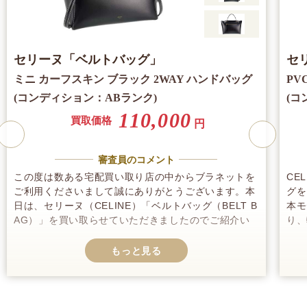
セリーヌ
「ベルトバッグ」
セ
ミニ カーフスキン ブラック 2WAY ハンドバッグ
PV
(コンディション：ABランク)
(コ
110,000
買取価格
円
審査員のコメント
この度は数ある宅配買い取り店の中からブラネットを
CE
ご利用くださいまして誠にありがとうございます。本
グを
日は、セリーヌ（CELINE）「ベルトバッグ（BELT B
本モ
AG）」を買い取らせていただきましたのでご紹介い
り、
たします。上品で落ち着いたデザインで幅広い年代の
材は
方から好まれ、機能性にも優れていることから実用的
ら、
なバッグとして人気があります。これまでに発売され
ー部
たサイズは５展開あり、ライフスタイルに合わせて選
定で
ぶことが出来るのも魅力のひとつです。お仕事用にご
細か
使用されていたとの事でしたので、キズやシワが若干
のコ