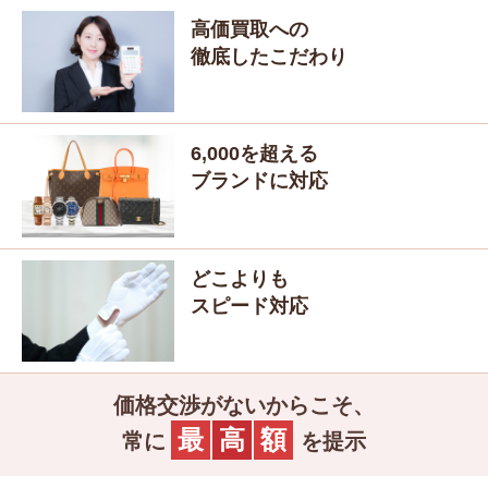
高価買取
への
徹底したこだわり
6,000
を超える
ブランドに対応
どこよりも
スピード対応
価格交渉がないからこそ、
最
高
額
常に
を提示