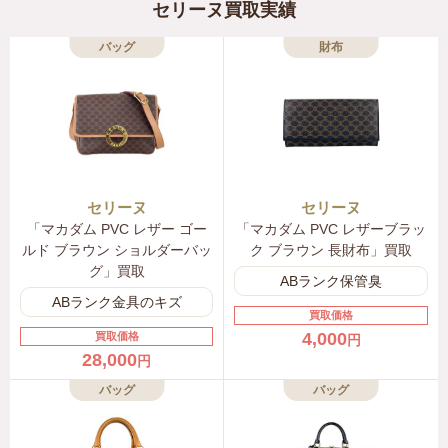
セリーヌ買取実績
シミア ネイビー オフホワイト レッド
2A75Z304H.07RO
バッグ
財布
〜124,000円
CELINE セリーヌ レオパードプリント シャツドレス シ
ルク ブラック ベージュ
2R88E761R.38RH
〜198,000円
セリーヌ
セリーヌ
「マカダム PVC レザー ゴー
「マカダム PVC レザーブラッ
CELINE セリーヌ トムボーイ ジャケット フランネル
ルド ブラウン ショルダーバッ
ク ブラウン 長財布」買取
チョーク ブラック
グ」買取
ABランク保管臭
2V62I759O.01KC
ABランク金具のキズ
買取価格
〜190,000円
4,000
買取価格
円
28,000
円
CELINE セリーヌ オーバーサイズ パファージャケット
バッグ
バッグ
軽量ナイロン ライトブラウン
2W660708N.17MC