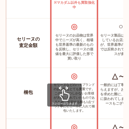
※マカダム以外も買取強化
ニム クリスタルリンス
中
2N726613R.08CH
〜66,000円
◎
○
セリーヌのお品物は世界
セリーヌ製品は高
CELINE セリーヌ マーガレットパンツ フランネル チョ
セリーヌの
中でニーズが高く、相場
しているお店が
ーク ブラック
も世界基準の最新のもの
が、世界基準の最
査定金額
を反映し、セリーヌの価
では反映されてい
2P666759O.01KC
値を最大に評価した形で
スが多数
買い取り
〜69,000円
CELINE セリーヌ トラッカージャケット ユニオンウォ
◎
△～
ッシュデニム ユニオンウォッシュ
セリーヌなどのハイブランド
一般的には丁寧に
2Q477930F.07UW
のお品物はとても貴重です。
らえますが、お客
梱包
この世に1つしかないお客様
を求めた際に、お
〜116,000円
が大切にされていたものであ
に扱われてしまう
るため、返却する際も1点づ
ースもござい
スクロールできます
つ丁寧にビニールに入れて梱
CELINE セリーヌ モノグラム チャップカハット コット
包いたします。
ン ブラウン キャラメル
2AUK6731O.19MA
◎
△～