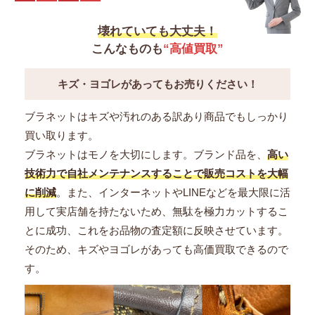
2C837091F.01BC
〜53,000円
壊れていても大丈夫！
こんなものも
“高値買取”
CELINE セリーヌ オーバーサイズ チェックシャツ フラ
ンネル グリーン ブラック
キズ・ヨゴレがあってもお売りください！
2C582178R.30BL
ブラネットはキズや汚れのある訳あり商品でもしっかり
〜66,000円
買い取ります。
CELINE セリーヌ ストライプ ボーイフレンドシャツ レ
ブラネットはモノを大切にします。ブランド品を、
高い
ーヨン ブルー ホワイト
技術力で自社メンテナンスすることで販売コストを大幅
2C670979N.07DG
に削減
。また、インターネットやLINEなどを最大限に活
〜74,000円
用して実店舗を持たないため、無駄を極力カットするこ
とに成功、これをお品物の査定額に反映させています。
CELINE セリーヌ ピュアカラー コート ラマ ストーン
そのため、キズやヨゴレがあっても高価買取できるので
2M991582R.19RA
す。
〜264,000円