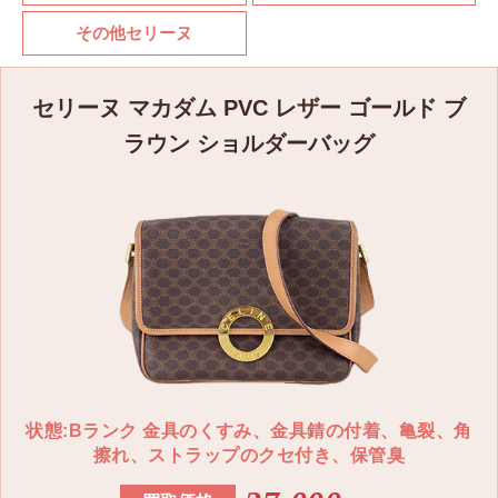
CELINE セリーヌ トラベルスプレーケース リザード ブ
その他セリーヌ
ラック
4M1094AH5.38NO
セリーヌ マカダム PVC レザー ゴールド ブ
〜51,000円
ラウン ショルダーバッグ
CELINE セリーヌ ジップラウンドケース リザード アサ
イー
4M1504AGI.33AC
〜83,000円
CELINE セリーヌ デスクパッド ナチュラルカーフスキ
ン タン
4M2553AI1.04LU
〜107,000円
状態:Bランク 金具のくすみ、金具錆の付着、亀裂、角
CELINE セリーヌ ミディアム ノートブックカバー クロ
擦れ、ストラップのクセ付き、保管臭
コダイル ブラック
4M2224AI3.38NO