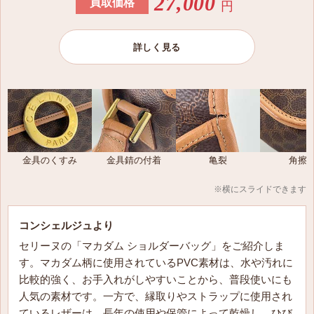
27,000
買取価格
円
〜272,000円
詳しく見る
CELINE セリーヌ ラージ ノートブックカバー クロコダ
イル ブラック
4M2194AI3.38NO
〜303,000円
CELINE セリーヌ ペンシルホルダー クロコダイル タン
金具のくすみ
金具錆の付着
亀裂
角擦
4M2174AI4.04LU
〜303,000円
※横にスライドできます
CELINE セリーヌ ペンシルケース リザード ブラック
コンシェルジュより
4M2184AI2.38NO
セリーヌの「マカダム ショルダーバッグ」をご紹介しま
〜204,000円
す。マカダム柄に使用されているPVC素材は、水や汚れに
比較的強く、お手入れがしやすいことから、普段使いにも
CELINE セリーヌ マッチボックス スチール シルバー
人気の素材です。一方で、縁取りやストラップに使用され
4M1376DP9.36AG
ているレザーは、長年の使用や保管によって乾燥し、ひび