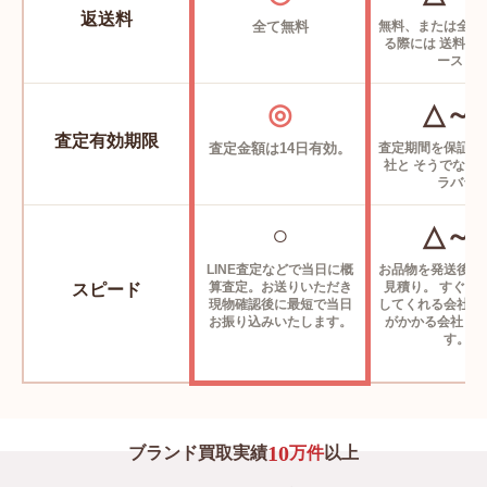
〜48,000円
返送料
全て無料
無料、または全て
る際には
送料が
ースも
CELINE セリーヌ クルーネックセーター シームレスカ
シミア サンド
◎
△～
2A88Z384D.03SD
査定有効期限
査定金額は14日有効。
査定期間を保証し
〜99,000円
社と
そうでない
ラバラ
CELINE セリーヌ トムボーイ ジャケット フランネル &
カシミア アンスラサイト
○
△～
2V58I561F.10AN
LINE査定などで当日に概
お品物を発送後に
〜239,000円
算査定。お送りいただき
見積り。
すぐに
スピード
現物確認後に最短で
当日
してくれる会社や
お振り込みいたします。
がかかる会社ま
CELINE セリーヌ フード付きセーター ウール & カシミ
す。
ア キャメル
2A20Z402P.02CM
〜91,000円
10
ブランド買取実績
万件
以上
CELINE セリーヌ ハイネックセーター フェアアイルカ