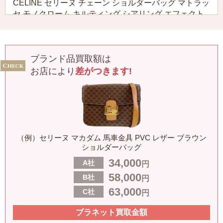
CELINE セリーヌ チェーン ショルダーバッグ マトラッ
セ モノクローム キルティング シアリング エフェクト
ナチュラル
111273EW8.02VG
〜272,000円
ブランド品買取額は
お店により
差がつきます!
CELINE セリーヌ ドレープ入りドレス レーヨン シャン
パーニュ
2R28G500S.03CH
〜239,000円
（例）セリーヌ マカダム 馬車金具 PVC レザー ブラウン
CELINE セリーヌ バレッタ付きドレープドレス シルク
ショルダーバッグ
カディ ブラック
34,000
A社
円
2R06G121D.38NO
58,000
B社
円
〜206,000円
63,000
C社
円
CELINE セリーヌ ミニマルなドレープドレス シルクカ
ブラネット買取金額
ディ ブラック