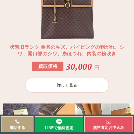
CELINE セリーヌ キャンドルホルダー スチール ゴール
ド
4M2166DP9.35OR
〜15,000円
CELINE セリーヌ キャンドルホルダー スチール シルバ
ー
状態:Bランク 金具のキズ、パイピングの剥がれ、シ
4M2116DP9.36AG
ワ、開口部のシワ、糸ほつれ、内装の粉吹き
〜72,000円
30,000
買取価格
円
CELINE セリーヌ ルーズ Tシャツ コットンジャージー
アイリッシュグリーン オフホワイト
詳しく見る
2X764671Q.30IW
〜37,000円
CELINE セリーヌ クロップド スウェットシャツ コット
ンフリース アイリッシュグリーン オフホワイト
電話する
無料査定お申込み
LINEで無料
査定
2Y796670Q.30IW
金具のキズ
パイピングの剥がれ
シワ
開口部の