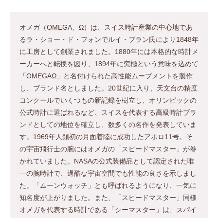
オメガ（OMEGA、Ω）は、スイス時計産業の中心地であ
るラ・ショー・ド・フォンでルイ・ブラン氏により1848年
に工房として創業されました。1880年には本格的な時計メ
ーカーへと転換を図り、1894年に究極という意味を込めて
「OMEGAΩ」と名付けられた高性能ムーブメントを製作
し、ブランド名としました。20世紀に入り、天文台の精度
コンクールでいくつもの新記録を樹立し、オリンピックの
公式時計に選ばれるなど、スイスを代表する高級時計ブラ
ンドとしての地位を確立し、数多くの名作を発表していま
す。1969年人類初の月面着陸に成功したアポロ11号。そ
の宇宙飛行士の腕にはオメガの「スピードマスター」が巻
かれていました。NASAの公式装備品として認定された唯
一の腕時計で、過酷な宇宙空間でも性能の良さを示しまし
た。「ムーンウォッチ」とも呼ばれるようになり、一気に
知名度が上がりました。また、「スピードマスター」同様
オメガを代表する時計である「シーマスター」は、スパイ