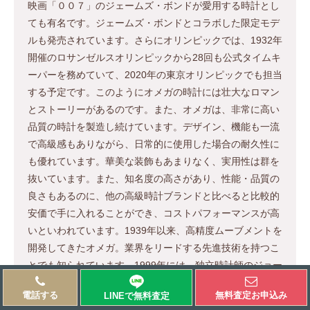
映画「００７」のジェームズ・ボンドが愛用する時計とし
ても有名です。ジェームズ・ボンドとコラボした限定モデ
ルも発売されています。さらにオリンピックでは、1932年
開催のロサンゼルスオリンピックから28回も公式タイムキ
ーパーを務めていて、2020年の東京オリンピックでも担当
する予定です。このようにオメガの時計には壮大なロマン
とストーリーがあるのです。また、オメガは、非常に高い
品質の時計を製造し続けています。デザイン、機能も一流
で高級感もありながら、日常的に使用した場合の耐久性に
も優れています。華美な装飾もあまりなく、実用性は群を
抜いています。また、知名度の高さがあり、性能・品質の
良さもあるのに、他の高級時計ブランドと比べると比較的
安価で手に入れることができ、コストパフォーマンスが高
いといわれています。1939年以来、高精度ムーブメントを
開発してきたオメガ。業界をリードする先進技術を持つこ
とでも知られています。1999年には、独立時計師のジョー
ジ・ダニエル氏が開発したコーアクシャル機構をムーブメ
電話する
無料査定お申込み
LINEで無料
査定
ントに搭載させます。これにより、機械式時計の精密部分