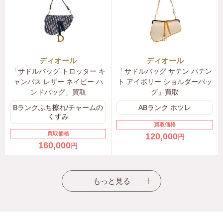
パー
4SBP53NIDO Y008
〜63,000円
ディオール
ディオール
クリスチャン ディオール ボビー Bobby ぬいぐるみ
「サドルバッグ トロッター キ
「サドルバッグ サテン パテン
PIBPPEL01F Y008
ャンバス レザー ネイビー ハ
ト アイボリー ショルダーバッ
〜53,000円
ンドバッグ」買取
グ」買取
Bランクふち擦れ/チャームの
ABランク ホツレ
クリスチャン ディオール ボビー Bobby ベビー ロング
くすみ
スリーブ ワンジー
買取価格
買取価格
120,000
円
4SBP53BODR Y407
160,000
円
〜14,000円
クリスチャン ディオール ボビー Bobby ベビー アウト
もっと見る
フィット
4SBP53KDOR Y407
〜41,000円