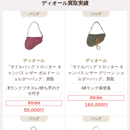
1ADPO276CDP H43E
ディオール買取実績
〜165,000円
バッグ
バッグ
クリスチャン ディオール ボビー Bobby ベビー ブラン
ケット
4SBP54BLAP Y912
〜63,000円
ディオール
ディオール
クリスチャン ディオール ボビー Bobby ベビーラグ
「サドルバッグ トロッター キ
「サドルバッグ トロッター キ
4SBP53DIPO Y008
ャンバス レザー ボルドー シ
ャンバス レザー グリーン ショ
〜78,000円
ョルダーバッグ」買取
ルダーバッグ」買取
Bランクフチスレ/持ち手のク
ABランク保管臭
クリスチャン ディオール ボビー Bobby 出産祝いギフ
セ付き
トセット
買取価格
買取価格
160,000
円
4SBP54KDOP Y912
50,000
円
〜78,000円
バッグ
バッグ
クリスチャン ディオール ボビー Bobby ベビースリー