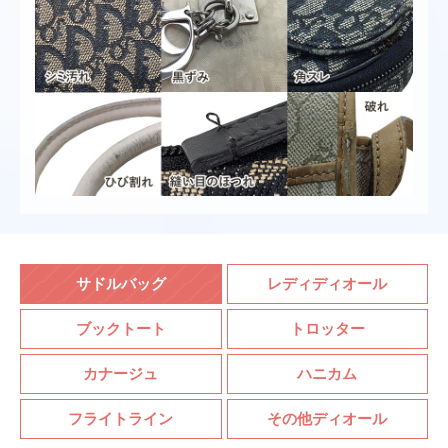
R1009DVOCY D301
〜28,000円
クリスチャン ディオール レディ ディオール Dior Empr
einte ショートブーツ
KDI866CRU S900
〜125,000円
クリスチャン ディオール レディ ディオール Plan de P
aris ミッツァ スカーフ
32PAR106I600 C107
サドルバッグ
レディディオール
〜15,000円
ブックトート
トロッター
クリスチャン ディオール レディ ディオール ショート
スリーブ セーター
カナージュ
ハニカム
314S93AM125X 0200
フライトライン
その他ディオール
〜95,000円