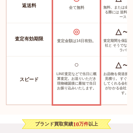
2ADCA462YKK H00N
返送料
全て無料
無料、または全て
る際には
送料が
〜125,000円
ースも
クリスチャン ディオール サドル ウォッチケース
◎
△～
2ADCA462YKS H05E
査定有効期限
査定金額は14日有効。
査定期間を保証し
〜125,000円
社と
そうでない
ラバラ
クリスチャン ディオール サドル マグネット カードホ
○
△～
ルダー
2ADCH168YKS H05E
LINE査定などで当日に概
お品物を発送後に
算査定。お送りいただき
見積り。
すぐに
スピード
〜29,000円
現物確認後に最短で
当日
してくれる会社や
お振り込みいたします。
がかかる会社ま
す。
クリスチャン ディオール サドル 3-in-1 バッグ
1ADPO276CDP H42E
〜165,000円
10
ブランド買取実績
万件
以上
クリスチャン ディオール サドル 3-in-1 バッグ