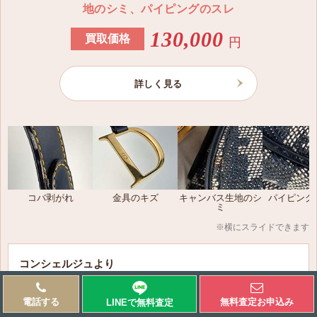
HYP02BCB1U C600
地のシミ、パイピングのスレ
〜83,000円
130,000
買取価格
円
クリスチャン ディオール レディ ディオール プリーツ
ミディスカート
詳しく見る
841J50A8810X 9000
〜330,000円
クリスチャン ディオール レディ ディオール ショール
12DOB140I142 C540
〜58,000円
コバ剥がれ
金具のキズ
キャンバス生地のシ
パイピング
ミ
クリスチャン ディオール レディ ディオール Dio(r)evol
※横にスライドできます
ution ピアス
E1169DVORS D301
コンシェルジュより
〜30,000円
この度は、愛知県名古屋市在住のお客様よりお買取りしま
した、ディオールのトロッター「サドルバッグ」をご紹介
電話する
無料査定お申込み
LINEで無料
査定
クリスチャン ディオール レディ ディオール Petit CD