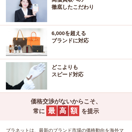
徹底したこだわり
6,000
を超える
ブランドに対応
どこよりも
スピード対応
価格交渉がないからこそ、
最
高
額
常に
を提示
ブラネットは、最新のブランド市場の価格動向を海外マ