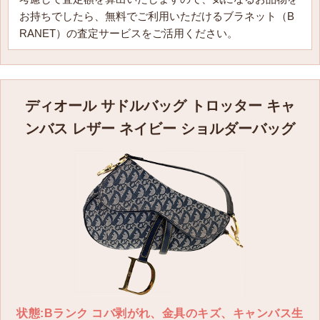
クリスチャン ディオール レディ ディオール フォンホ
お持ちでしたら、無料でご利用いただけるブラネット（B
ルダー
RANET）の査定サービスをご活用ください。
S0872ONMJ M36Y
〜93,000円
ディオール サドルバッグ トロッター キャ
クリスチャン ディオール レディ ディオール Cosmos
ジップ カードホルダー
ンバス レザー ネイビー ショルダーバッグ
S0965ONMJ M116
〜37,000円
クリスチャン ディオール レディ ディオール Jolie Dior
パンプス
KDV138VNI S900
〜73,000円
クリスチャン ディオール レディ ディオール ラージ ス
クエア クッション
状態:Bランク コバ剥がれ、金具のキズ、キャンバス生