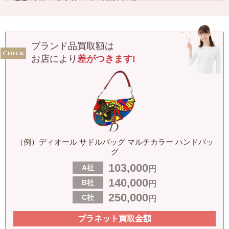
414V61BM647X 0810
〜200,000円
ブランド品買取額は
クリスチャン ディオール レディ ディオール Dioract サ
お店により
差がつきます!
ンダル
KCQ547LAB S62P
〜76,000円
クリスチャン ディオール レディ ディオール プレース
マット
（例）ディオール サドルバッグ マルチカラー ハンドバッ
HYO04CRU0U C600
グ
〜33,000円
103,000
A社
円
140,000
B社
クリスチャン ディオール レディ ディオール シュガー
円
ボウル
250,000
C社
円
HYJ03SBM0U C000
ブラネット買取金額
〜29,000円