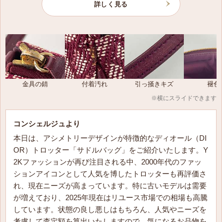
KCK398OCH S56B
詳しく見る
〜90,000円
クリスチャン ディオール レディ ディオール ラージノ
ートブック
HYA03CRI1U C970
〜8,000円
金具の錆
付着汚れ
引っ掻きキズ
褪色
※横にスライドできます
クリスチャン ディオール レディ ディオール ノートブ
ック
コンシェルジュより
HYA03CRI2U C970
本日は、アシメトリーデザインが特徴的なディオール（DI
〜5,000円
OR）トロッター「サドルバッグ」をご紹介いたします。Y
2Kファッションが再び注目される中、2000年代のファッ
クリスチャン ディオール レディ ディオール Miss Dior
ションアイコンとして人気を博したトロッターも再評価さ
チェーンポーチ
れ、現在ニーズが高まっています。特に古いモデルは需要
S0937ONMJ M36Y
が増えており、2025年現在はリユース市場での相場も高騰
〜188,000円
しています。状態の良し悪しはもちろん、人気やニーズを
考慮して査定額を算出いたしますので、気になるお品物を