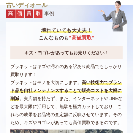
古いディオール
クリスチャン ディオール レディ ディオール Dior Marin
高
価
買
取
事例
ière ショートスリーブ セーター
414S83AM729X 0861
壊れていても大丈夫！
〜145,000円
こんなものも
“高値買取”
クリスチャン ディオール レディ ディオール Dior Marin
キズ・ヨゴレがあってもお売りください！
ière カーディガン
224G02AM309X 5855
ブラネットはキズや汚れのある訳あり商品でもしっかり
〜170,000円
買取ります！
ブラネットはモノを大切にします。
高い技術力でブラン
クリスチャン ディオール レディ ディオール Hydrange
ド品を自社メンテナンスすることで販売コストを大幅に
a スモールキャンドル
削減
。実店舗を持たず、また、インターネットやLINEな
HYF01TDJ3U C800
どを最大限に活用して、無駄を極力カットしており、こ
〜25,000円
れらの成果をお品物の査定額に反映させています。その
ため、キズやヨゴレがあっても高価買取できるのです。
クリスチャン ディオール レディ ディオール Dio(r)evol
ution リング