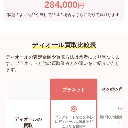
284,000
円
クリスチャン ディオール レディ ディオール コーヒー
状態のよい商品や当社で品薄の場合はさらに高額で買取ります
カップ ソーサー
HYJ01STC0U C000
〜6,000円
ディオール買取比較表
クリスチャン ディオール レディ ディオール コーヒー
カップ
ディオールの査定金額や買取方法は業者により異なりま
HYJ02CTM0U C000
す。ブラネットと他の買取業者との違いをご紹介いたし
ます。
〜9,000円
クリスチャン ディオール レディ ディオール Petit CD
その他の宅
ブレスレット
ブラネット
B2210WOMCY D04P
〜35,000円
◎
○
ブックトートなどを中心
買い取り強化中の
ディオールの
クリスチャン ディオール サドル バックパック
にディオールは買取をど
い
買取
こよりも強化中
1ADBA041YKK H11G