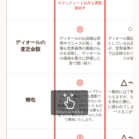
※ブックトート以外も買取
〜200,000円
強化中
クリスチャン ディオール サドル マグネット カードホ
◎
○
ルダー
2ADCH168YKK H00N
ディオールのお品物は世
ディオール製品は
ディオールの
界中でニーズが高く、相
としているお店が
〜29,000円
場も世界基準の最新のも
が、世界基準の最
査定金額
のを反映し、ディオール
では反映されてい
の価値を最大に評価した
スが多数
クリスチャン ディオール サドル マグネット カードホ
形で買い取り
ルダー
2ADCH168YKS H03E
◎
△～
〜29,000円
ディオールなどのハイブラン
一般的には丁寧に
ドのお品物はとても貴重で
らえますが、お客
梱包
す。この世に1つしかないお
クリスチャン ディオール サドル メッセンジャーバッグ
を求めた際に、お
客様が大切にされていたもの
に扱われてしまう
1ADME162YKK H11G
であるため、返却する際も1
ースもござい
スクロールできます
点づつ丁寧にビニールに入れ
〜198,000円
て梱包いたします。
クリスチャン ディオール サドル ウォッチケース
◎
△～