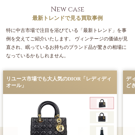
New case
最新トレンドで見る買取事例
特に中古市場で注目を浴びている「最新トレンド」を事
例を交えてご紹介いたします。
ヴィンテージの価値が見
直され、眠っているお持ちのブランド品が驚きの相場に
なっているかもしれません。
リユース市場でも大人気のDIOR「レディディ
デ
オール」
ど