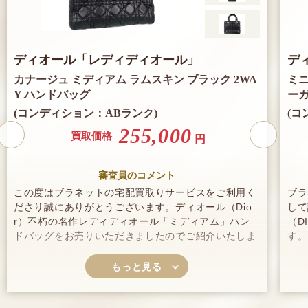
ディオール
「レディディオール」
デ
カナージュ ミディアム ラムスキン ブラック 2WA
ミニ
Y ハンドバッグ
ー
(コンディション：ABランク)
(コ
255,000
買取価格
円
審査員のコメント
この度はブラネットの宅配買取りサービスをご利用く
ブラ
ださり誠にありがとうございます。ディオール（Dio
して
r）不朽の名作レディディオール「ミディアム」ハン
（D
ドバッグをお売りいただきましたのでご紹介いたしま
す。
す。立体感のあるステッチ（カナージュ）が特徴的
を、
で、デザイン性、機能性ともに優れているため、199
的に
5年に誕生以来多くの女性に支持されてきました。５
に加
バリエーションあるサイズ展開は豊富で、自身のライ
金額
フスタイルに合わせて選択できることも人気の理由の
てい