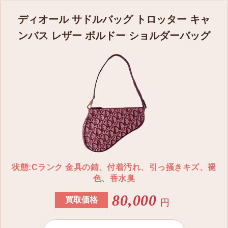
クリスチャン ディオール レディ ディオール CD Lock
ディオール サドルバッグ トロッター キャ
ピアス
ンバス レザー ボルドー ショルダーバッグ
E2314WOMCY D03S
〜36,000円
クリスチャン ディオール レディ ディオール ミッツァ
スカーフ
15DOB106I600 C810
〜15,000円
クリスチャン ディオール レディ ディオール Petit CD
ブレスレット
状態:Cランク 金具の錆、付着汚れ、引っ掻きキズ、褪
B2210WOMVE D307
色、香水臭
〜35,000円
80,000
買取価格
円
クリスチャン ディオール レディ ディオール Walk'n'Dio
r プラットフォームスニーカー