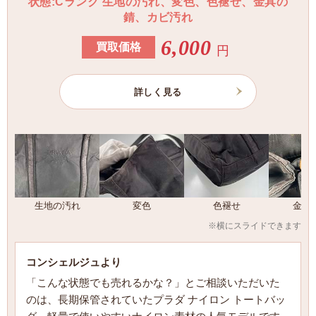
状態:Cランク 生地の汚れ、変色、色褪せ、金具の
錆、カビ汚れ
6,000
買取価格
円
詳しく見る
生地の汚れ
変色
色褪せ
金具
※横にスライドできます
コンシェルジュより
「こんな状態でも売れるかな？」とご相談いただいた
のは、長期保管されていたプラダ ナイロン トートバッ