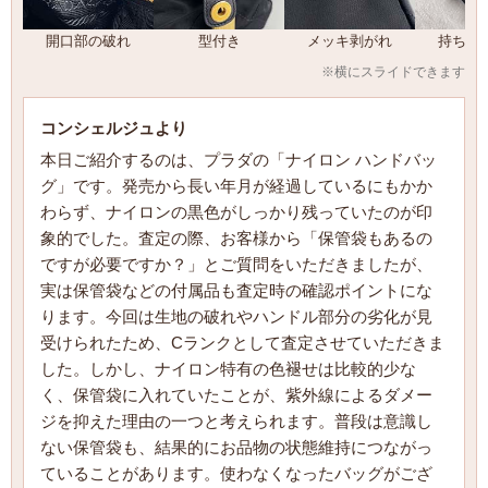
開口部の破れ
型付き
メッキ剥がれ
持ち手
※横にスライドできます
コンシェルジュより
本日ご紹介するのは、プラダの「ナイロン ハンドバッ
グ」です。発売から長い年月が経過しているにもかか
わらず、ナイロンの黒色がしっかり残っていたのが印
象的でした。査定の際、お客様から「保管袋もあるの
ですが必要ですか？」とご質問をいただきましたが、
実は保管袋などの付属品も査定時の確認ポイントにな
ります。今回は生地の破れやハンドル部分の劣化が見
受けられたため、Cランクとして査定させていただきま
した。しかし、ナイロン特有の色褪せは比較的少な
く、保管袋に入れていたことが、紫外線によるダメー
ジを抑えた理由の一つと考えられます。普段は意識し
ない保管袋も、結果的にお品物の状態維持につながっ
ていることがあります。使わなくなったバッグがござ