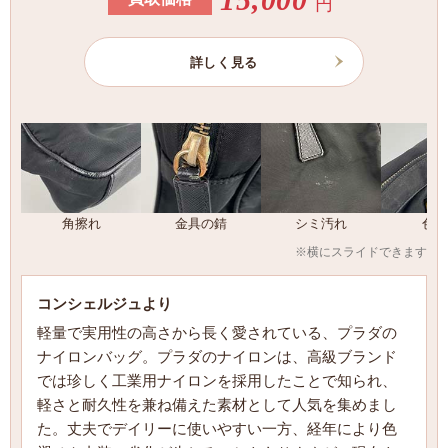
円
詳しく見る
角擦れ
金具の錆
シミ汚れ
色褪
※横にスライドできます
コンシェルジュより
軽量で実用性の高さから長く愛されている、プラダの
ナイロンバッグ。プラダのナイロンは、高級ブランド
では珍しく工業用ナイロンを採用したことで知られ、
軽さと耐久性を兼ね備えた素材として人気を集めまし
た。丈夫でデイリーに使いやすい一方、経年により色