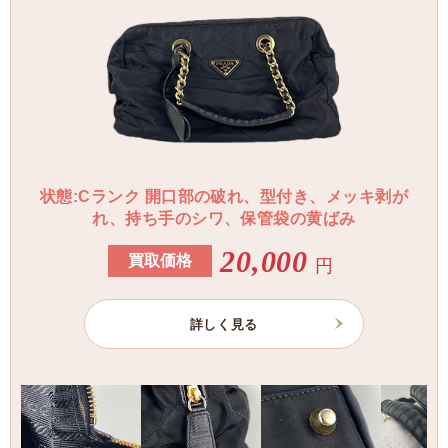
状態:Cランク 開口部の破れ、型付き、メッキ剥が
れ、持ち手のシワ、保管袋の黄ばみ
20,000
買取価格
円
詳しく見る