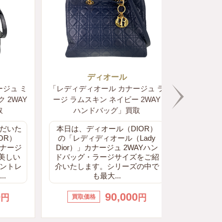
ディオール
デ
ュ ミ
「レディディオール カナージュ ラ
「レディディオ
WAY
ージ ラムスキン ネイビー 2WAY
ディアム ラム
ハンドバッグ」買取
AY ハ
いた
本日は、ディオール（DIOR）
今回お買取
）
の「レディディオール（Lady
したのは、
ージ
Dior）」カナージュ 2WAYハン
R）のレデ
しい
ドバッグ・ラージサイズをご紹
ージュ」ミ
トレ
介いたします。シリーズの中で
す。素材に
も最大...
され、とて
90,000
円
買取価格
買取価格