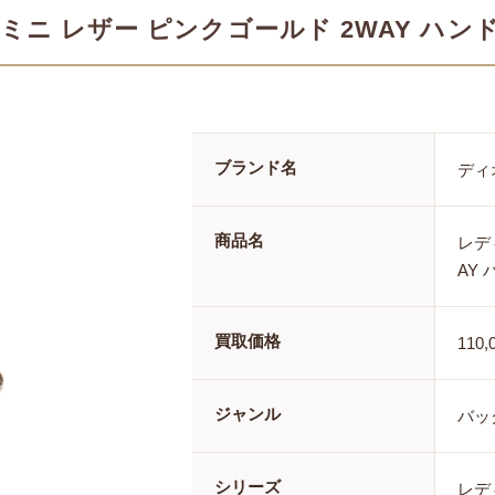
Cartier
BVLGARI
ミニ レザー ピンクゴールド 2WAY ハン
カルティエ買取
ブルガリ買取
ブランド名
ディ
商品名
レデ
AY
買取価格
110,
ジャンル
バッ
シリーズ
レデ