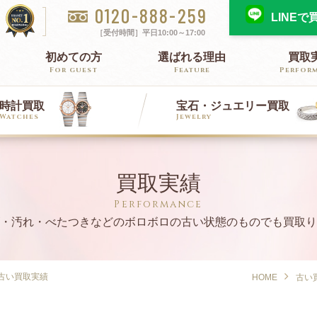
0120-888-259
LINE
［受付時間］平日10:00～17:00
初めての方
選ばれる理由
買取
For guest
Feature
Perfor
時計買取
宝石・ジュエリー買取
Watches
Jewelry
HERMES
TAG-HEUER
TIFFANY & CO.
Rose Tiara
GUCCI
BVLGARI
エルメス買取
タグ・ホイヤー買取
ティファニー買取
ローズティアラ買取
買取実績
グッチ買取
ブルガリ買取
Performance
・汚れ・べたつきなどの
ボロボロの古い状態のものでも買取り
Ferragamo
LOEWE
フェラガモ買取
ロエベ買取
の古い買取実績
HOME
古い