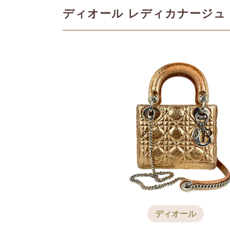
PRADA
Saint Laurent
プラダ買取
ディオール レディカナージュ 
サンローラン買取
COACH
MIU MIU
コーチ買取
ミュウミュウ買取
ディオール