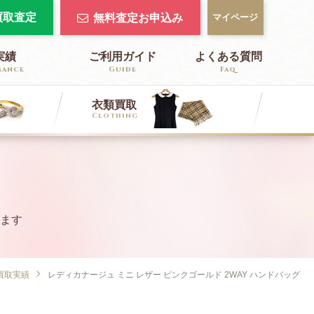
で買取査定
無料査定お申込み
マイページ
実績
ご利用ガイド
よくある質問
mance
Guide
Faq
衣類買取
Clothing
FENDI
Cartier
フェンディ買取
カルティエ買取
ます
BALENCIAGA
バレンシアガ買取
買取実績
レディカナージュ ミニ レザー ピンクゴールド 2WAY ハンドバッグ
BOTTEGA VENETA