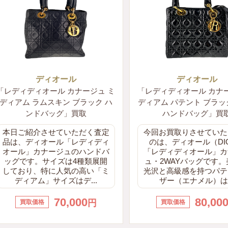
ディオール
ディオール
ディディオール カナージュ ミ
「レディディオール カナージ
アム ラムスキン ブラック ハ
ディアム パテント ブラック 2
ンドバッグ」買取
ハンドバッグ」買取
日ご紹介させていただく査定
今回お買取りさせていただ
は、ディオール「レディディ
のは、ディオール（DIOR
ール」カナージュのハンドバ
「レディディオール」カナ
グです。サイズは4種類展開
ュ・2WAYバッグです。美
ており、特に人気の高い「ミ
光沢と高級感を持つパテン
ディアム」サイズはデ...
ザー（エナメル）は...
70,000
80,000
円
円
買取価格
買取価格