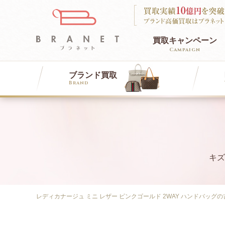
買取キャンペーン
Campaign
ブランド買取
Brand
LOUIS VUITTON
ROLEX
DIAMOND
FOXEY
CHANEL
OMEGA
EMERALD
BURBERRY
ルイヴィトン買取
ロレックス買取
ダイヤモンド買取
フォクシー買取
シャネル買取
オメガ買取
エメラルド買取
バーバリー買取
キズ
DIOR
CELINE
ディオール買取
セリーヌ買取
レディカナージュ ミニ レザー ピンクゴールド 2WAY ハンドバッグ