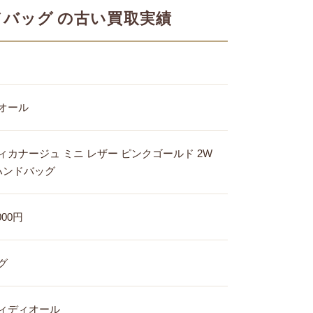
ボッテガ・ヴェネタ
ドバッグ
の古い買取実績
買取
オール
ィカナージュ ミニ レザー ピンクゴールド 2W
 ハンドバッグ
000円
グ
ィディオール