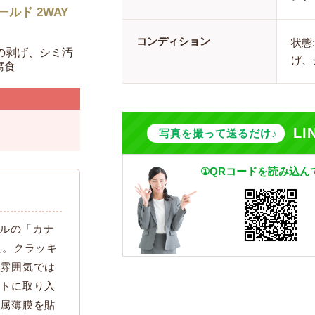
ルド 2WAY
コンディション
状態
の剥げ、シミ汚
げ、
腐食
L
写真を撮って送るだけ♪
①QRコードを読み込ん
ールの「カナ
た。クラッキ
な雰囲気では
ートに取り入
金属薄膜を貼