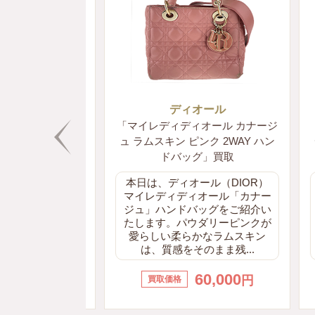
ール
ディオール
カナージュ ラ
「マイレディディオール カナージ
「レ
ラック ハンド
ュ ラムスキン ピンク 2WAY ハン
ディ
買取
ドバッグ」買取
買取サービス
本日は、ディオール（DIOR）
本
、誠にありが
マイレディディオール「カナー
品
今回は、レデ
ジュ」ハンドバッグをご紹介い
オ
y Dior）
たします。パウダリーピンクが
ッ
AYハンドバ
愛らしい柔らかなラムスキン
し
...
は、質感をそのまま残...
0,000
60,000
円
円
買取価格