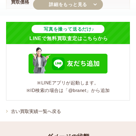
買取価格
170,000円
ジャンル
写真を撮って送るだけ♪
LINEで無料買取査定はこちらから
バッグ
シリーズ
マトラッセ
※LINEアプリが起動します。
コンディション
※ID検索の場合は「@branet」から追加
状態:Cランク 角スレ、へこみ跡、フラップ裏のシワ、
ショルダーのスレキズ、ひっかきキズ
古い買取実績一覧へ戻る