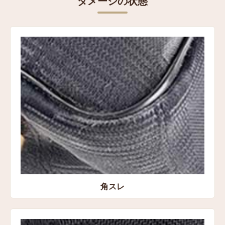
ダメージの状態
表記サイズ
高さ：約12.5㎝
横：約33.5㎝
マチ：約11㎝
コンディション
状態:Bランク 角スレ、金具の傷、持ち手のシワ、コバ
スレ、ファスナーのくすみ、内装の汚れ
買取方法
宅配買取
買取店舗
角スレ
愛知県豊橋市 宅配センター店