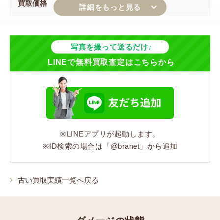
買取価格
15,000円
ジャンル
写真を撮って送るだけ♪
LINEで無料買取査定はこちらから
バッグ
シリーズ
ニュートラベルライン
※LINEアプリが起動します。
カラー
※ID検索の場合は「@branet」から追加
ブラック
素材
古い買取実績一覧へ戻る
ナイロンジャガード/レザー