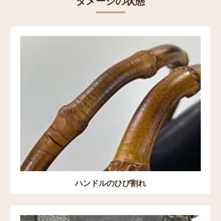
ダメージの状態
高さ：約14㎝
横：約15㎝
マチ：約8㎝
コンディション
状態:Cランク ハンドルのひび割れ、外装の黄ばみ、型
崩れ、コバ剥がれ、金具のキズ
買取方法
宅配買取
買取店舗
愛知県豊橋市 宅配センター店
ハンドルのひび割れ