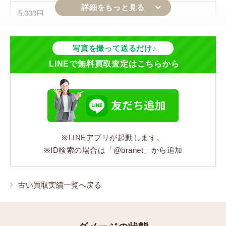
5,000円
ジャンル
写真を撮って送るだけ♪
バッグ
LINEで無料買取査定はこちらから
シリーズ
バンブー
カラー
※LINEアプリが起動します。
ブラック
※ID検索の場合は「@branet」から追加
素材
古い買取実績一覧へ戻る
スエード/レザー
表記サイズ