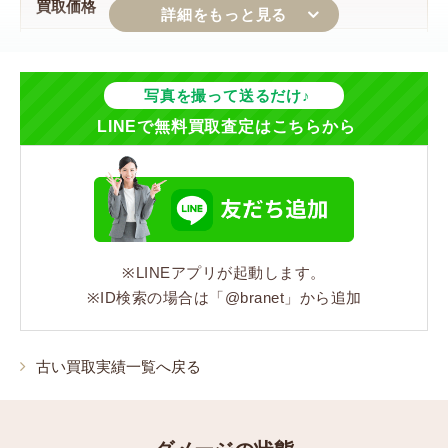
買取価格
14,000円
ジャンル
写真を撮って送るだけ♪
LINEで無料買取査定はこちらから
バッグ
シリーズ
オールドグッチ
※LINEアプリが起動します。
コンディション
※ID検索の場合は「@branet」から追加
状態:Cランク 内装の経年劣化、裏地の粉拭き、金具の
傷、メッキ剥がれ
古い買取実績一覧へ戻る