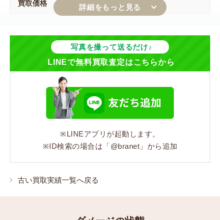
買取価格
18,000円
ジャンル
写真を撮って送るだけ♪
LINEで無料買取査定はこちらから
バッグ
シリーズ
オールドグッチ
※LINEアプリが起動します。
カラー
※ID検索の場合は「@branet」から追加
ベージュ/ブラウン
素材
古い買取実績一覧へ戻る
PVC/レザー