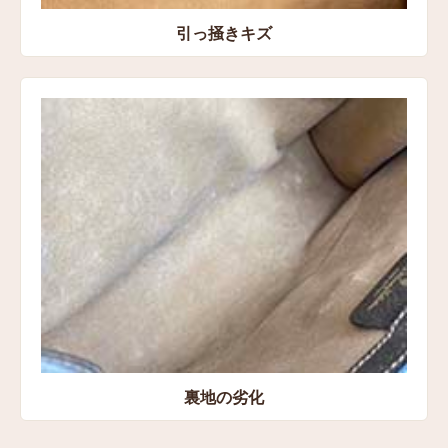
引っ掻きキズ
裏地の劣化