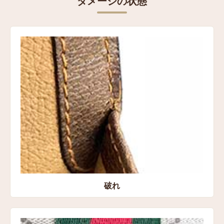
ダメージの状態
表記サイズ
高さ：約20㎝
横：約30㎝
マチ：約5㎝
コンディション
状態:Cランク 破れ、レザーのしみ、角擦れ、金具のく
もり、引っ掻きキズ、裏地の劣化
買取方法
宅配買取
買取店舗
破れ
愛知県豊橋市 宅配センター店