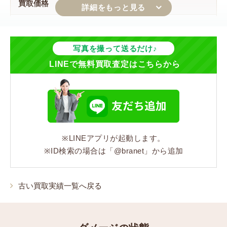
買取価格
5,000円
ジャンル
写真を撮って送るだけ♪
LINEで無料買取査定はこちらから
バッグ
シリーズ
オールドグッチ
※LINEアプリが起動します。
カラー
※ID検索の場合は「@branet」から追加
グレー/ネイビー
素材
古い買取実績一覧へ戻る
PVC/レザー