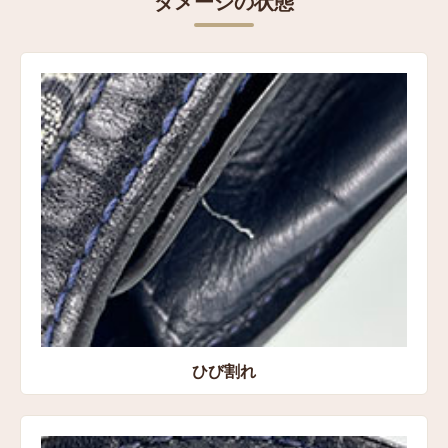
ダメージの状態
表記サイズ
高さ：約16㎝
横：約25㎝
マチ：約6.5㎝
コンディション
状態:Cランク ひび割れ、金具の小傷、型崩れ、キズ、
裏地のシワ
買取方法
宅配買取
買取店舗
ひび割れ
愛知県豊橋市 宅配センター店