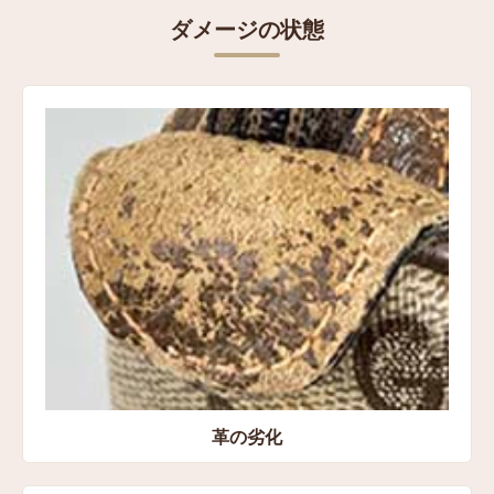
ダメージの状態
表記サイズ
高さ：約18㎝
横：約25㎝
マチ：約10㎝
コンディション
状態:Cランク 革の劣化、スレキズ、パイピングの亀
裂、糸の飛び出し、型崩れ、裏地の粉ふき
買取方法
宅配買取
買取店舗
革の劣化
愛知県豊橋市 宅配センター店