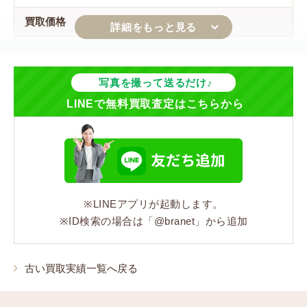
買取価格
10,000円
ジャンル
写真を撮って送るだけ♪
LINEで無料買取査定はこちらから
バッグ
シリーズ
オールドグッチ
※LINEアプリが起動します。
カラー
※ID検索の場合は「@branet」から追加
ベージュ/ブラウン
素材
古い買取実績一覧へ戻る
PVC/レザー