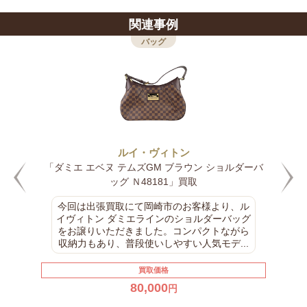
関連事例
バッグ
ルイ・ヴィトン
バ
「ダミエ エベヌ ウェストミンスターGM ブラウン
トートバッグ N41103」買取
今回のお買取は、ルイヴィトン ダミエライン
のバッグをお譲りいただきました。落ち着い
た市松模様が特徴のダミエシリーズは、年代
問わず人気が高く、現在でも中古市場で安...
買取価格
60,000
円