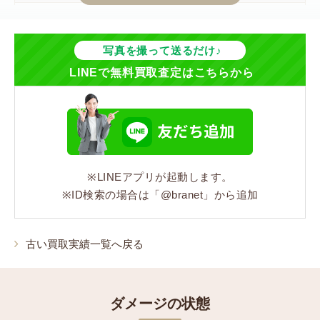
26,000円
ジャンル
写真を撮って送るだけ♪
LINEで無料買取査定はこちらから
バッグ
シリーズ
ダミエ・エベヌ
※LINEアプリが起動します。
コンディション
※ID検索の場合は「@branet」から追加
状態:Cランク 角擦れ、レザーの剥げ、縁のちぎれ、メ
ッキ剥がれ、色落ち
古い買取実績一覧へ戻る
ダメージの状態