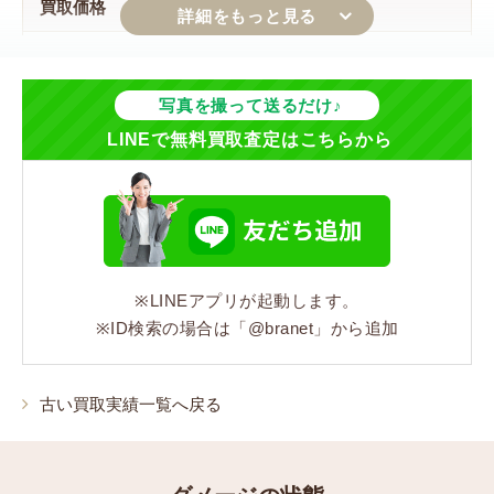
買取価格
73,000円
ジャンル
写真を撮って送るだけ♪
LINEで無料買取査定はこちらから
バッグ
シリーズ
ダミエ・エベヌ
※LINEアプリが起動します。
型番
※ID検索の場合は「@branet」から追加
N41358
カラー
古い買取実績一覧へ戻る
ブラウン