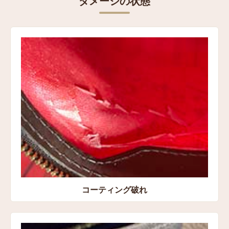
ダメージの状態
素材
ダミエ・エベヌ キャンバス
表記サイズ
高さ：約28㎝
横：約45㎝
マチ：約15㎝
コンディション
状態:Cランク コーティング破れ、経年劣化、角スレ、
ヘリ巻部分の亀裂、コバのひび割れ、削れ
買取方法
コーティング破れ
宅配買取
買取店舗