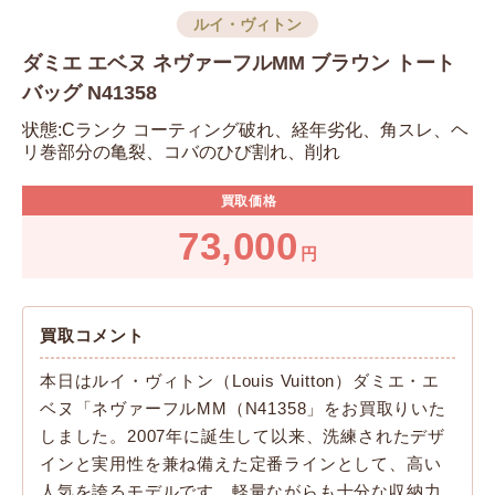
ルイ・ヴィトン
ダミエ エベヌ ネヴァーフルMM ブラウン トート
バッグ N41358
状態:Cランク コーティング破れ、経年劣化、角スレ、ヘ
リ巻部分の亀裂、コバのひび割れ、削れ
買取価格
73,000
円
買取コメント
本日はルイ・ヴィトン（Louis Vuitton）ダミエ・エ
ベヌ「ネヴァーフルMM（N41358」をお買取りいた
しました。2007年に誕生して以来、洗練されたデザ
インと実用性を兼ね備えた定番ラインとして、高い
人気を誇るモデルです。軽量ながらも十分な収納力