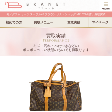
MENU
モノグラム サック スープル45 ブラウン ボストンバッグ M41624の古い買取実績
初めての方
買取メニュー
買取実績
マイページ
買取実績
Performance
キズ・汚れ・べたつきなどの
ボロボロの古い状態のものでも買取ります