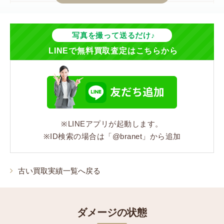
34,000円
ジャンル
写真を撮って送るだけ♪
LINEで無料買取査定はこちらから
バッグ
シリーズ
モノグラム
※LINEアプリが起動します。
コンディション
※ID検索の場合は「@branet」から追加
状態:Cランク 黒ずみ汚れ、折りジワ、ヌメ革のシミ、
ビスのサビ、色焼け
古い買取実績一覧へ戻る
ダメージの状態