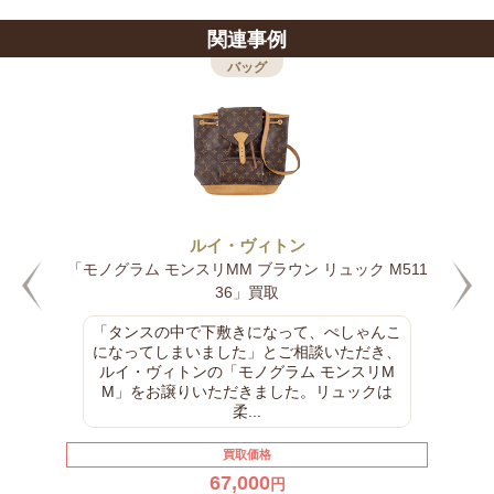
関連事例
バッグ
バ
ルイ・ヴィトン
ルイ・
リMM ブラウン リュック M511
「モノグラム カルトシエ
36」買取
ダーバッグ M
で下敷きになって、ぺしゃんこ
クラシカルなデザイ
いました」とご相談いただき、
ン「モノグラム カルト
ンの「モノグラム モンスリM
2）」をご紹介します。
いただきました。リュックは
しまれてきたヴィ
柔...
買
買取価格
10,
67,000
円