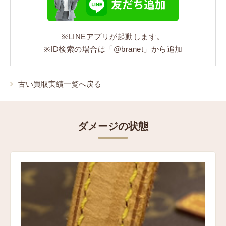
モノグラム
コンディション
※LINEアプリが起動します。
状態:Cランク レザーの劣化、内側の剥がれ、バッグの
※ID検索の場合は「@branet」から追加
型崩れ
古い買取実績一覧へ戻る
ダメージの状態