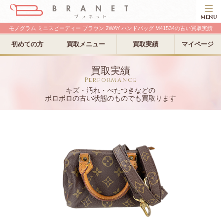
MENU
モノグラム ミニスピーディー ブラウン 2WAY ハンドバッグ M41534の古い買取実績
初めての方
買取メニュー
買取実績
マイページ
買取実績
Performance
キズ・汚れ・べたつきなどの
ボロボロの古い状態のものでも買取ります