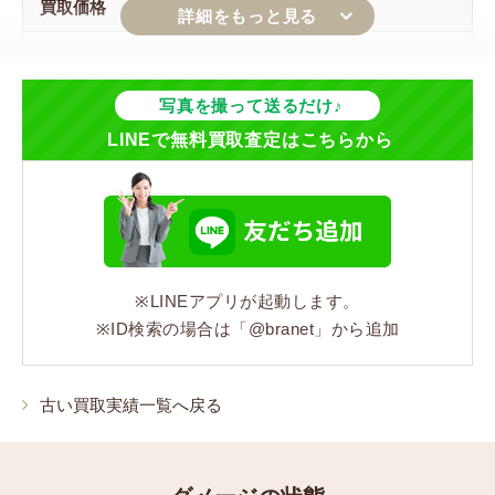
買取価格
42,000円
ジャンル
写真を撮って送るだけ♪
LINEで無料買取査定はこちらから
バッグ
シリーズ
モノグラム
※LINEアプリが起動します。
コンディション
※ID検索の場合は「@branet」から追加
状態:Dランク ハンドルの亀裂、革の破れ、黒ずみ汚
れ、パイピングのひび割れ、カビ汚れ
古い買取実績一覧へ戻る