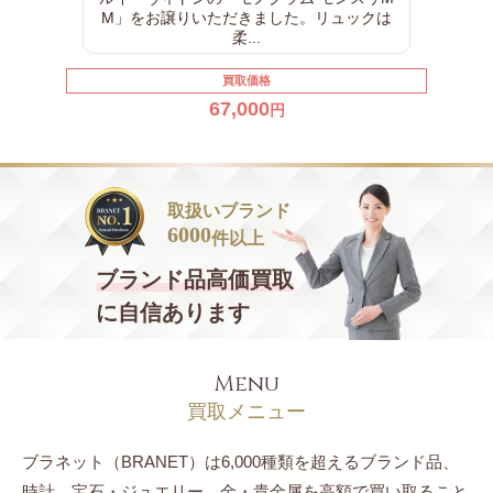
クは
しまれてきたヴィンテージモデ...
買取価格
10,000
円
取扱いブランド
6000
件以上
ブランド品
高価買取
に自信あります
Menu
買取メニュー
ブラネット（BRANET）は6,000種類を超えるブランド品、
時計、宝石・ジュエリー、
金・貴金属を高額で買い取ること