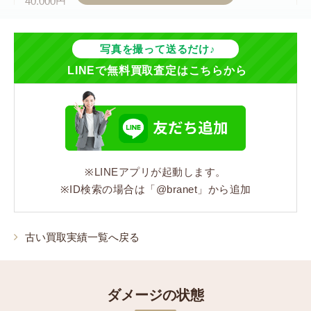
40,000円
ジャンル
写真を撮って送るだけ♪
バッグ
LINEで無料買取査定はこちらから
シリーズ
モノグラム
型番
※LINEアプリが起動します。
M51135
※ID検索の場合は「@branet」から追加
カラー
古い買取実績一覧へ戻る
ブラウン
素材
ダメージの状態
モノグラム・キャンバス