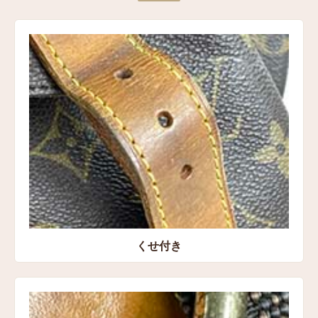
表記サイズ
高さ：約39㎝
横：約31㎝
マチ：約13㎝
コンディション
状態:Cランク くせ付き、金具の錆、金具の小傷、底面
の汚れ、擦れキズ、内装の保管臭
買取方法
宅配買取
くせ付き
買取店舗
愛知県豊橋市 宅配センター店