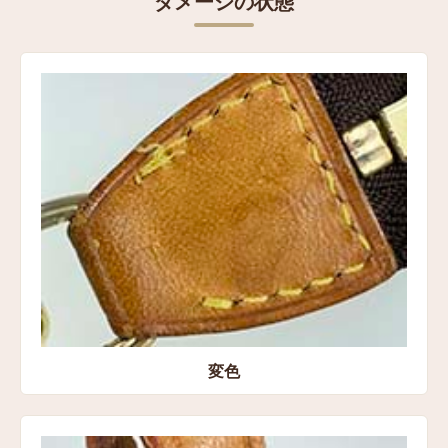
ダメージの状態
素材
モノグラム・キャンバス
表記サイズ
高さ：約12.5㎝
横：約21㎝
マチ：約3㎝
コンディション
状態:Bランク 変色、金具のサビ、コバ剥がれ、メッキ
剥げ、ひび割れ
買取方法
変色
宅配買取
買取店舗