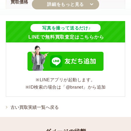
買取価格
57,000円
ジャンル
写真を撮って送るだけ♪
LINEで無料買取査定はこちらから
バッグ
シリーズ
モノグラム
※LINEアプリが起動します。
型番
※ID検索の場合は「@branet」から追加
M51980
カラー
古い買取実績一覧へ戻る
ブラウン